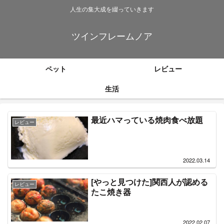
人生の集大成を綴っていきます
ツインフレームノア
ペット
レビュー
生活
最近ハマっている焼肉食べ放題
レビュー
2022.03.14
[やっと見つけた]関西人が認める
レビュー
たこ焼き器
2022.02.07