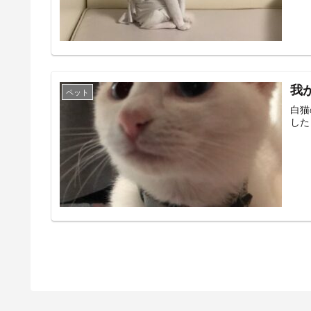
我
ペット
白猫
した