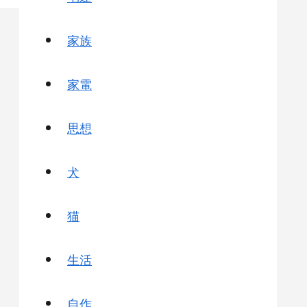
家族
家電
思想
犬
猫
生活
自作