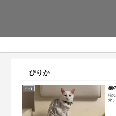
ぴりか
猫
ペット
猫の
介し