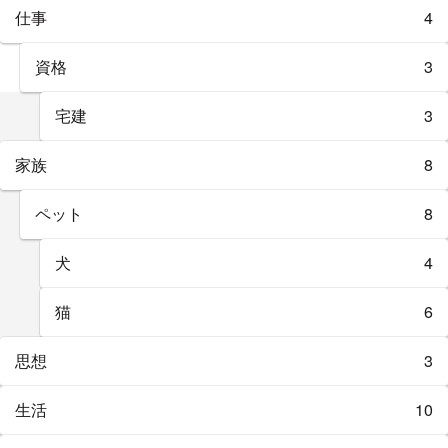
仕事
4
資格
3
宅建
3
家族
8
ペット
8
犬
4
猫
6
思想
3
生活
10