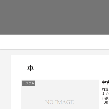
車
中
トラブル
前置
まで
い散
も徹