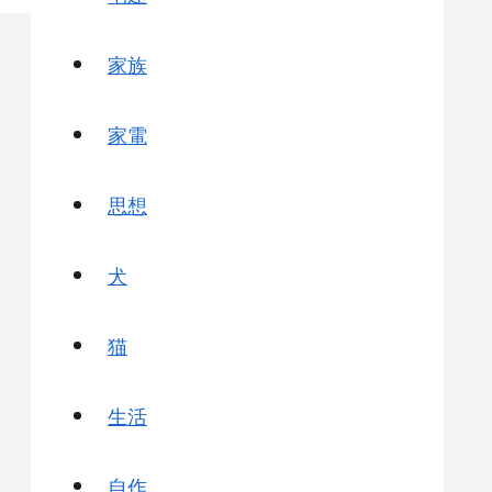
家族
家電
思想
犬
猫
生活
自作