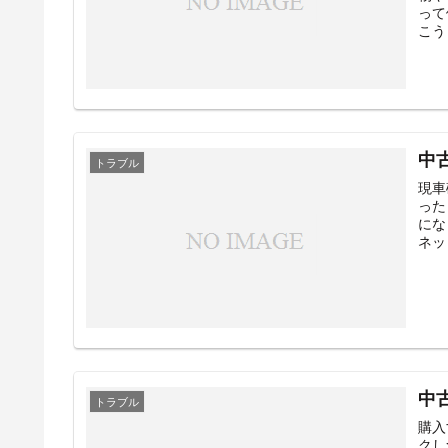
って
こう
中
トラブル
現車
った
にな
ネッ
中
トラブル
購入
クし