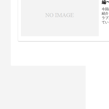
編
今回
紹介
ラブ
てい