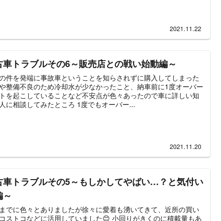
2021.11.22
古車トラブルその6～販売店との戦い始動編～
の件を発端に事故車ということを知らされずに購入してしまった
や整備不良のため冷却水が少なかったこと、納車前に1度オーバー
トを起こしていることなど不安点が色々あったので車に詳しい知
人に相談してみたところ 1度でもオーバー...
2021.11.20
古車トラブルその5～もしかしてやばい…？と気付い
編～
までに色々とありましたが徐々に愛着も湧いてきて、近所の買い
コストコなどに活用していました😊 小回りがきくのに積載量もあ