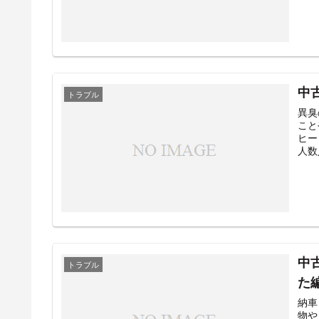
中
トラブル
異臭
こと
ヒー
人数
中
トラブル
た
納車
物や