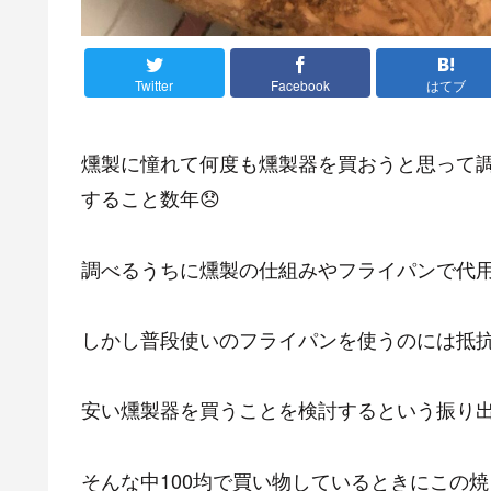
Twitter
Facebook
はてブ
燻製に憧れて何度も燻製器を買おうと思って
すること数年😞
調べるうちに燻製の仕組みやフライパンで代
しかし普段使いのフライパンを使うのには抵
安い燻製器を買うことを検討するという振り
そんな中100均で買い物しているときにこの焼