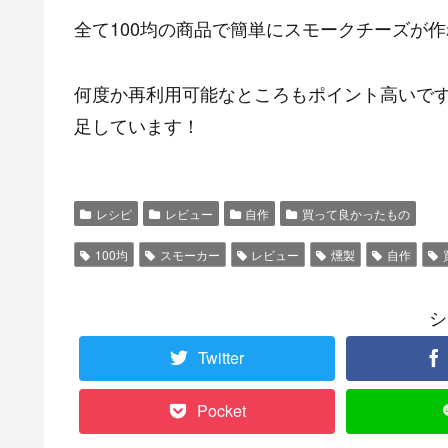
全て100均の商品で簡単にスモークチーズが作
何度か再利用可能なところもポイント高いで
足しています！
レシピ
レビュー
自作
買って良かったもの
100均
スモーカー
レビュー
燻製
自作
シ
Twitter
Pocket