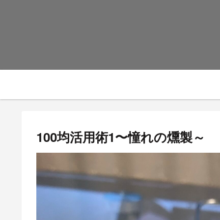
100均活用術1〜憧れの燻製～