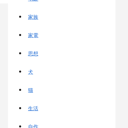
家族
家電
思想
犬
猫
生活
自作