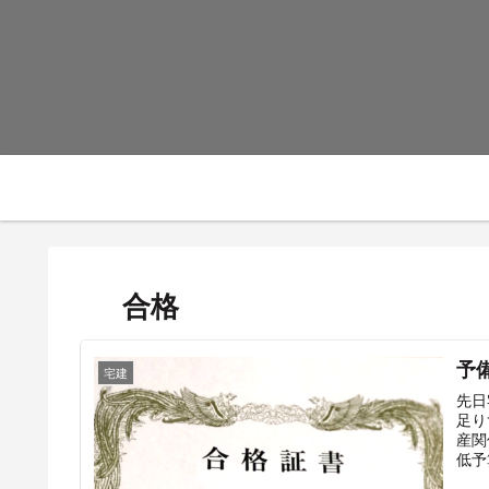
合格
予
宅建
先日
足り
産関
低予